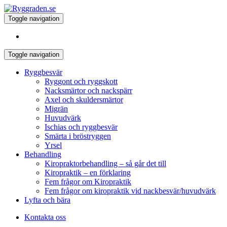
Toggle navigation
Toggle navigation
Ryggbesvär
Ryggont och ryggskott
Nacksmärtor och nackspärr
Axel och skuldersmärtor
Migrän
Huvudvärk
Ischias och ryggbesvär
Smärta i bröstryggen
Yrsel
Behandling
Kiropraktorbehandling – så går det till
Kiropraktik – en förklaring
Fem frågor om Kiropraktik
Fem frågor om kiropraktik vid nackbesvär/huvudvärk
Lyfta och bära
Kontakta oss