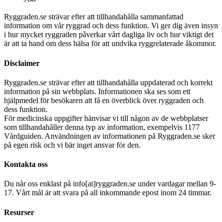
Ryggraden.se strävar efter att tillhandahålla sammanfattad
information om vår ryggrad och dess funktion. Vi ger dig även insyn
i hur mycket ryggraden påverkar vårt dagliga liv och hur viktigt det
är att ta hand om dess hälsa för att undvika ryggrelaterade åkommor.
Disclaimer
Ryggraden.se strävar efter att tillhandahålla uppdaterad och korrekt
information på sin webbplats. Informationen ska ses som ett
hjälpmedel för besökaren att få en överblick över ryggraden och
dess funktion.
För medicinska uppgifter hänvisar vi till någon av de webbplatser
som tillhandahåller denna typ av information, exempelvis 1177
Vårdguiden. Användningen av informationen på Ryggraden.se sker
på egen risk och vi bär inget ansvar för den.
Kontakta oss
Du når oss enklast på info[at]ryggraden.se under vardagar mellan 9-
17. Vårt mål är att svara på all inkommande epost inom 24 timmar.
Resurser