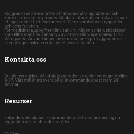
Ryggraden.se strävar efter att tillhandahålla uppdaterad och
korrekt information på sin webbplats. Informationen ska ses som
ett hjälpmedel för besökaren att få en överblick över ryggraden
och dess funktion.
För medicinska uppgifter hänvisar vi till någon av de webbplatser
som tillhandahåller denna typ av information, exempelvis 1177
Vårdguiden. Användningen av informationen på Ryggraden.se
sker på egen risk och vi bär inget ansvar för den.
Kontakta oss
Du når oss enklast på info[at]ryggraden.se under vardagar mellan
9-17. Vårt mål är att svara på all inkommande epost inom 24
timmar.
Resurser
Följande webbplatser rekommenderar vi för vidare läsning om
ryggraden och relaterade områden.
1177.se