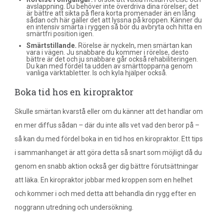
avslappning. Du behöver inte överdriva dina rörelser; det
är bättre att sikta på flera korta promenader än en lång
sådan och här gäller det att lyssna på kroppen. Känner du
en intensiv smärta i ryggen så bör du avbryta och hitta en
smärtfri position igen.
Smärtstillande.
Rörelse är nyckeln, men smärtan kan
vara i vägen. Ju snabbare du kommer i rörelse, desto
bättre är det och ju snabbare går också rehabiliteringen.
Du kan med fördel ta udden av smärttopparna genom
vanliga värktabletter. Is och kyla hjälper också.
Boka tid hos en kiropraktor
Skulle smärtan kvarstå eller om du känner att det handlar om
en mer diffus sådan – där du inte alls vet vad den beror på –
så kan du med fördel boka in en tid hos en kiropraktor. Ett tips
i sammanhanget är att göra detta så snart som möjligt då du
genom en snabb aktion också ger dig bättre förutsättningar
att läka. En kiropraktor jobbar med kroppen som en helhet
och kommer i och med detta att behandla din rygg efter en
noggrann utredning och undersökning.