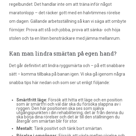
regelbundet. Det handlar inte om att träna inför något
maratonlopp – det räcker gott med en halvtimmes rörelse
om dagen. Gällande arbetsställning så kan vi säga att ombyte
förnöjer. Prova att stå och jobba, prova att sänka- och höja
stolen och ta en liten bensträckare med jämna mellanrum.
Kan man lindra smärtan på egen hand?
Det går definitivt att lindra ryggsmärta och – på ett snabbare
sätt – komma tillbaka på banan igen. Vi ska gå igenom några
snabba tips här nedan och som ser ut enligt följande:
Smärtfritt läge:
Försök att hitta ett läge och en position
som är smärtfri och väl där ska du försöka slappna av i
ryggen. Den här positionen ska ses som själva
utgångspunkten i din rehabilitering; det är från denna du
ska börja dina rörelser och det är till den ställningen du
återgår om smärtan blir för stor.
Mentalt:
Tänk positivt och tänk bort smärtan.
Rörelse i omgångar:
Försök att växla mellan rörelse och