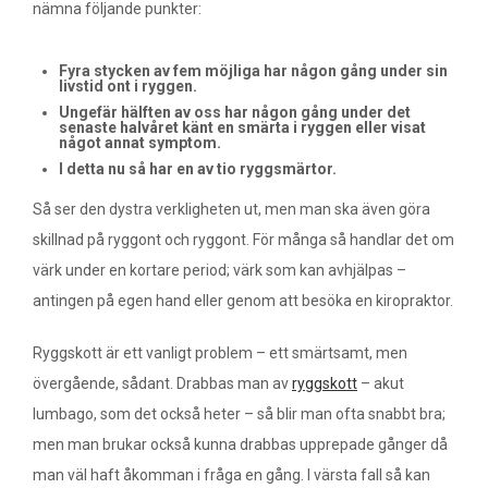
nämna följande punkter:
Fyra stycken av fem möjliga har någon gång under sin
livstid ont i ryggen.
Ungefär hälften av oss har någon gång under det
senaste halvåret känt en smärta i ryggen eller visat
något annat symptom.
I detta nu så har en av tio ryggsmärtor.
Så ser den dystra verkligheten ut, men man ska även göra
skillnad på ryggont och ryggont. För många så handlar det om
värk under en kortare period; värk som kan avhjälpas –
antingen på egen hand eller genom att besöka en kiropraktor.
Ryggskott är ett vanligt problem – ett smärtsamt, men
övergående, sådant. Drabbas man av
ryggskott
– akut
lumbago, som det också heter – så blir man ofta snabbt bra;
men man brukar också kunna drabbas upprepade gånger då
man väl haft åkomman i fråga en gång. I värsta fall så kan