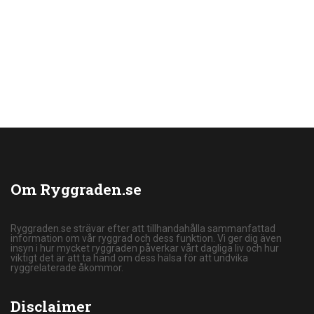
Om Ryggraden.se
Ryggraden.se strävar efter att tillhandahålla sammanfattad
information om vår ryggrad och dess funktion. Vi ger dig även
insyn i hur mycket ryggraden påverkar vårt dagliga liv och hur
viktigt det är att ta hand om dess hälsa för att undvika
ryggrelaterade åkommor.
Disclaimer