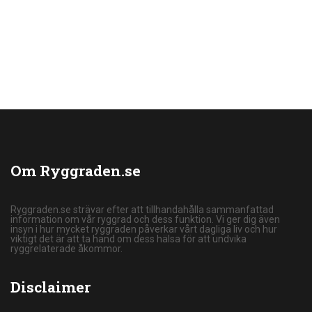
Om Ryggraden.se
Ryggraden.se strävar efter att tillhandahålla sammanfattad
information om vår ryggrad och dess funktion. Vi ger dig även
insyn i hur mycket ryggraden påverkar vårt dagliga liv och hur
viktigt det är att ta hand om dess hälsa för att undvika
ryggrelaterade åkommor.
Disclaimer