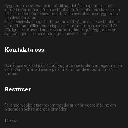
Ryggraden.se strävar efter att tillhandahålla uppdaterad och
korrekt information på sin webbplats. Informationen ska ses som
ett hjälpmedel för besökaren att få en överblick över ryggraden
och dess funktion.
För medicinska uppgifter hänvisar vi till någon av de webbplatser
som tillhandahåller denna typ av information, exempelvis 1177
Vårdguiden. Användningen av informationen på Ryggraden.se
sker på egen risk och vi bär inget ansvar för den.
Kontakta oss
Du når oss enklast på info[at]ryggraden.se under vardagar mellan
9-17. Vårt mål är att svara på all inkommande epost inom 24
timmar.
Resurser
Följande webbplatser rekommenderar vi för vidare läsning om
ryggraden och relaterade områden.
1177.se