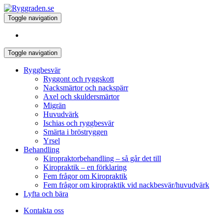
Toggle navigation
Toggle navigation
Ryggbesvär
Ryggont och ryggskott
Nacksmärtor och nackspärr
Axel och skuldersmärtor
Migrän
Huvudvärk
Ischias och ryggbesvär
Smärta i bröstryggen
Yrsel
Behandling
Kiropraktorbehandling – så går det till
Kiropraktik – en förklaring
Fem frågor om Kiropraktik
Fem frågor om kiropraktik vid nackbesvär/huvudvärk
Lyfta och bära
Kontakta oss