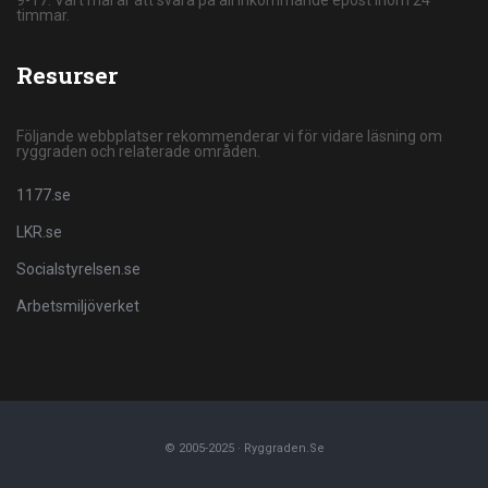
timmar.
Resurser
Följande webbplatser rekommenderar vi för vidare läsning om
ryggraden och relaterade områden.
1177.se
LKR.se
Socialstyrelsen.se
Arbetsmiljöverket
© 2005-2025 · Ryggraden.se