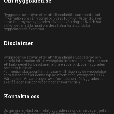
Om Ryggraden.se
Ryggraden.se strävar efter att tillhandahålla sammanfattad
information om vår ryggrad och dess funktion. Vi ger dig även
insyn i hur mycket ryggraden påverkar vårt dagliga liv och hur
viktigt det är att ta hand om dess hälsa för att undvika
ryggrelaterade åkommor.
Disclaimer
Ryggraden.se strävar efter att tillhandahålla uppdaterad och
korrekt information på sin webbplats. Informationen ska ses som
ett hjälpmedel för besökaren att få en överblick över ryggraden
och dess funktion.
För medicinska uppgifter hänvisar vi till någon av de webbplatser
som tillhandahåller denna typ av information, exempelvis 1177
Vårdguiden. Användningen av informationen på Ryggraden.se
sker på egen risk och vi bär inget ansvar för den.
Kontakta oss
Du når oss enklast på info[at]ryggraden.se under vardagar mellan
9-17. Vårt mål är att svara på all inkommande epost inom 24