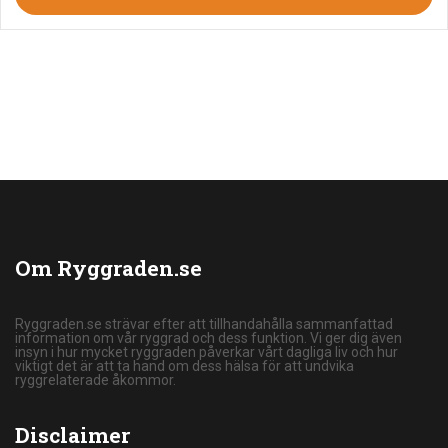
Om Ryggraden.se
Ryggraden.se strävar efter att tillhandahålla sammanfattad
information om vår ryggrad och dess funktion. Vi ger dig även
insyn i hur mycket ryggraden påverkar vårt dagliga liv och hur
viktigt det är att ta hand om dess hälsa för att undvika
ryggrelaterade åkommor.
Disclaimer