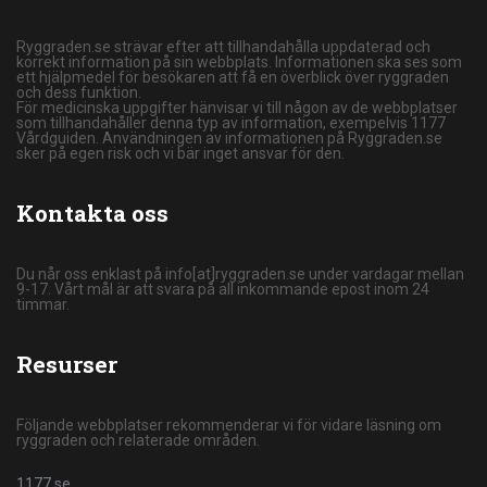
Ryggraden.se strävar efter att tillhandahålla uppdaterad och
korrekt information på sin webbplats. Informationen ska ses som
ett hjälpmedel för besökaren att få en överblick över ryggraden
och dess funktion.
För medicinska uppgifter hänvisar vi till någon av de webbplatser
som tillhandahåller denna typ av information, exempelvis 1177
Vårdguiden. Användningen av informationen på Ryggraden.se
sker på egen risk och vi bär inget ansvar för den.
Kontakta oss
Du når oss enklast på info[at]ryggraden.se under vardagar mellan
9-17. Vårt mål är att svara på all inkommande epost inom 24
timmar.
Resurser
Följande webbplatser rekommenderar vi för vidare läsning om
ryggraden och relaterade områden.
1177.se