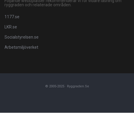
Följande webbplatser rekommenderar vi för vidare läsning om
ryggraden och relaterade områden.
1177.se
LKR.se
Socialstyrelsen.se
Arbetsmiljöverket
© 2005-2025 · Ryggraden.se