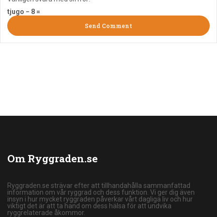
tjugo − 8 =
Om Ryggraden.se
Ryggraden.se strävar efter att tillhandahålla sammanfattad
information om vår ryggrad och dess funktion. Vi ger dig även
insyn i hur mycket ryggraden påverkar vårt dagliga liv och hur
viktigt det är att ta hand om dess hälsa för att undvika
ryggrelaterade åkommor.