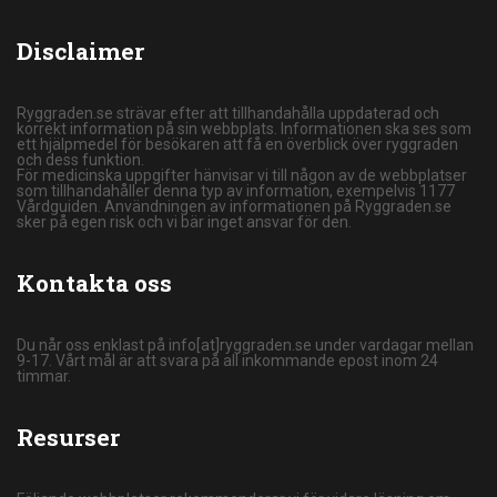
Disclaimer
Ryggraden.se strävar efter att tillhandahålla uppdaterad och
korrekt information på sin webbplats. Informationen ska ses som
ett hjälpmedel för besökaren att få en överblick över ryggraden
och dess funktion.
För medicinska uppgifter hänvisar vi till någon av de webbplatser
som tillhandahåller denna typ av information, exempelvis 1177
Vårdguiden. Användningen av informationen på Ryggraden.se
sker på egen risk och vi bär inget ansvar för den.
Kontakta oss
Du når oss enklast på info[at]ryggraden.se under vardagar mellan
9-17. Vårt mål är att svara på all inkommande epost inom 24
timmar.
Resurser